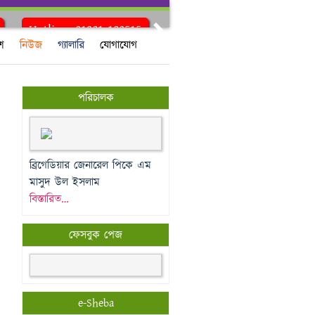
Hotline: 01321-180515
Next
শ
নিউজ
গ্যালারি
যোগাযোগ
পরিচালক
ব্রিগেডিয়ার জেনারেল পিকে এম
মাসুদ উল ইসলাম
বিস্তারিত…
ফেসবুক পেজ
e-Sheba