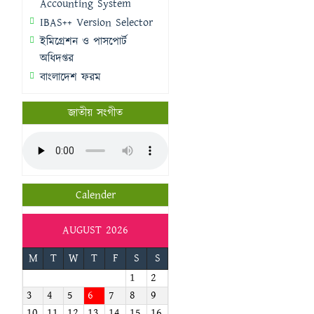
Accounting System
IBAS++ Version Selector
ইমিগ্রেশন ও পাসপোর্ট
অধিদপ্তর
বাংলাদেশ ফরম
জাতীয় সংগীত
Calender
AUGUST 2026
M
T
W
T
F
S
S
1
2
3
4
5
6
7
8
9
10
11
12
13
14
15
16